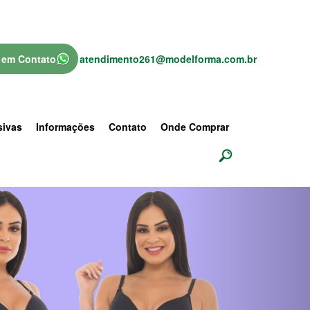
 em Contato
atendimento261@modelforma.com.br
sivas
Informações
Contato
Onde Comprar
Next