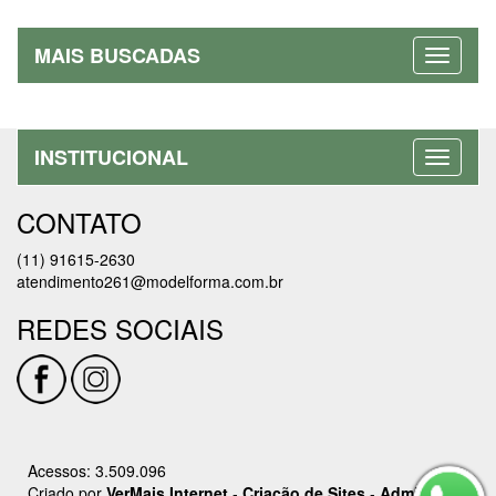
MAIS BUSCADAS
INSTITUCIONAL
CONTATO
(11) 91615-2630
atendimento261@modelforma.com.br
REDES SOCIAIS
Acessos: 3.509.096
Criado por
VerMais Internet
-
Criação de Sites
-
Admin