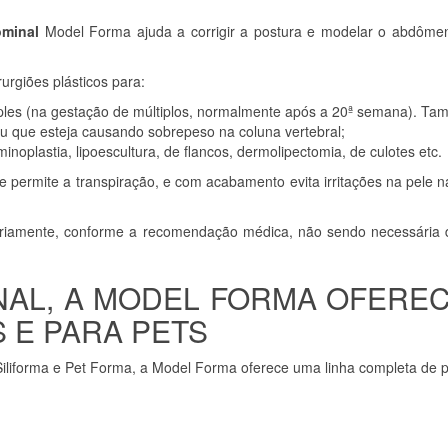
ominal
Model Forma ajuda a corrigir a postura e modelar o abdômen,
urgiões plásticos para:
imples (na gestação de múltiplos, normalmente após a 20ª semana).
u que esteja causando sobrepeso na coluna vertebral;
noplastia, lipoescultura, de flancos, dermolipectomia, de culotes etc.
e permite a transpiração, e com acabamento evita irritações na pele
amente, conforme a recomendação médica, não sendo necessária dur
INAL, A MODEL FORMA OFERE
 E PARA PETS
 Siliforma e Pet Forma, a Model Forma oferece uma linha completa de 