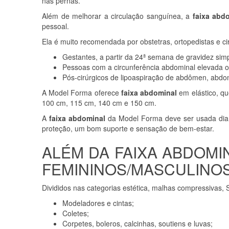
nas pernas.
Além de melhorar a circulação sanguínea, a
faixa abd
pessoal.
Ela é muito recomendada por obstetras, ortopedistas e cir
Gestantes, a partir da 24ª semana de gravidez s
Pessoas com a circunferência abdominal elevada o
Pós-cirúrgicos de lipoaspiração de abdômen, abdomi
A Model Forma oferece
faixa abdominal
em elástico, qu
100 cm, 115 cm, 140 cm e 150 cm.
A
faixa abdominal
da Model Forma deve ser usada diari
proteção, um bom suporte e sensação de bem-estar.
ALÉM DA FAIXA ABDOM
FEMININOS/MASCULINOS
Divididos nas categorias estética, malhas compressivas,
Modeladores e cintas;
Coletes;
Corpetes, boleros, calcinhas, soutiens e luvas;