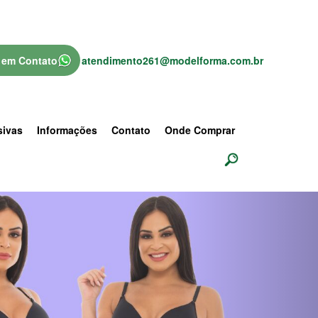
 em Contato
atendimento261@modelforma.com.br
sivas
Informações
Contato
Onde Comprar
Next