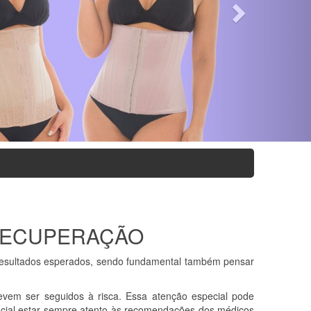
 RECUPERAÇÃO
 resultados esperados, sendo fundamental também pensar
evem ser seguidos à risca. Essa atenção especial pode
ncial estar sempre atento às recomendações dos médicos