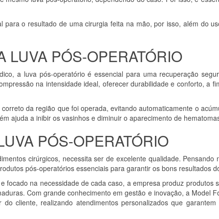
l para o resultado de uma cirurgia feita na mão, por isso, além do 
A LUVA PÓS-OPERATÓRIO
o, a luva pós-operatório é essencial para uma recuperação segura 
mpressão na intensidade ideal, oferecer durabilidade e conforto, a f
eo correto da região que foi operada, evitando automaticamente o acú
 ajuda a inibir os vasinhos e diminuir o aparecimento de hematomas c
LUVA PÓS-OPERATÓRIO
edimentos cirúrgicos, necessita ser de excelente qualidade. Pensand
produtos pós-operatórios essenciais para garantir os bons resultados
 e focado na necessidade de cada caso, a empresa produz produtos s
maduras. Com grande conhecimento em gestão e inovação, a Model F
ar do cliente, realizando atendimentos personalizados que garantem