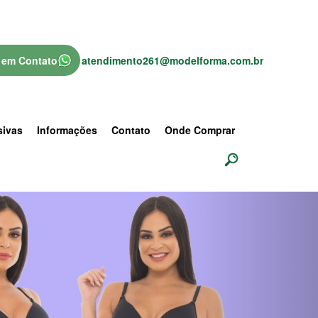
 em Contato
atendimento261@modelforma.com.br
sivas
Informações
Contato
Onde Comprar
Next