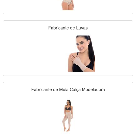
Fabricante de Luvas
Fabricante de Meia Calça Modeladora