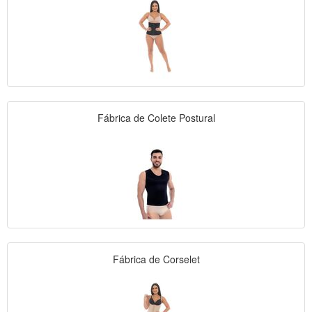
Fábrica de Colete Postural
Fábrica de Corselet