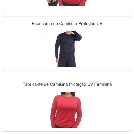
Fabricante de Camiseta Proteção UV
Fabricante de Camiseta Proteção UV Feminina