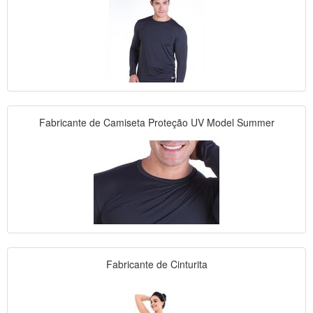
Fabricante de Camiseta Proteção UV Model Summer
Fabricante de Cinturita