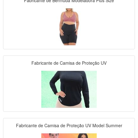
Fabricante de Bermuda Modeladora Plus Size
Fabricante de Camisa de Proteção UV
Fabricante de Camisa de Proteção UV Model Summer