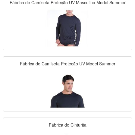
Fábrica de Camiseta Proteção UV Masculina Model Summer
Fábrica de Camiseta Proteção UV Model Summer
Fábrica de Cinturita