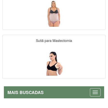
Sutiã para Mastectomia
MAIS BUSCADAS