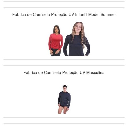
Fábrica de Camiseta Proteção UV Infantil Model Summer
Fábrica de Camiseta Proteção UV Masculina