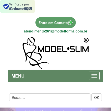
Verificada por
Entre em Contato
atendimento261@modelforma.com.br
MENU
OK
Previous
Nex