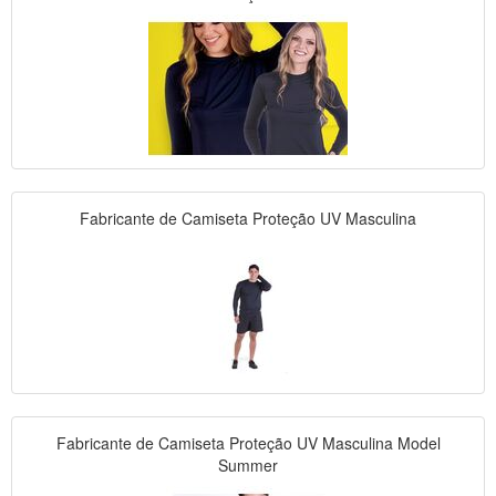
Fabricante de Camiseta Proteção UV Masculina
Fabricante de Camiseta Proteção UV Masculina Model
Summer