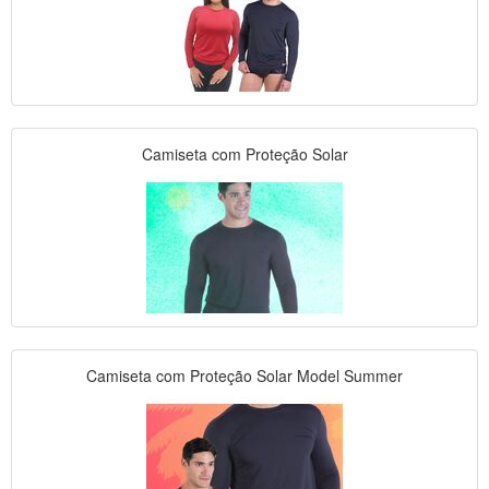
Camiseta com Proteção Solar
Camiseta com Proteção Solar Model Summer