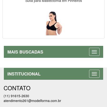
Sutiã para Mastectomia em Pinheiros
MAIS BUSCADAS
INSTITUCIONAL
CONTATO
(11) 91615-2630
atendimento261@modelforma.com.br