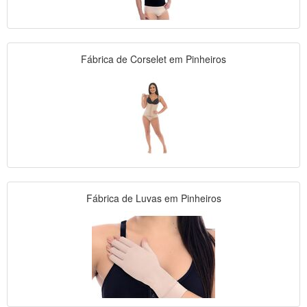
Fábrica de Corselet em Pinheiros
Fábrica de Luvas em Pinheiros