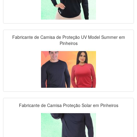
Fabricante de Camisa de Proteção UV Model Summer em
Pinheiros
Fabricante de Camisa Proteção Solar em Pinheiros