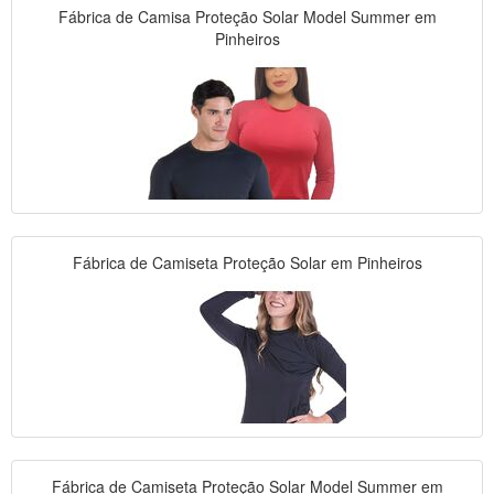
Fábrica de Camisa Proteção Solar Model Summer em
Pinheiros
Fábrica de Camiseta Proteção Solar em Pinheiros
Fábrica de Camiseta Proteção Solar Model Summer em