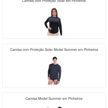
Camisa com Proteção Solar em Pinheiros
Camisa com Proteção Solar Model Summer em Pinheiros
Camisa Model Summer em Pinheiros