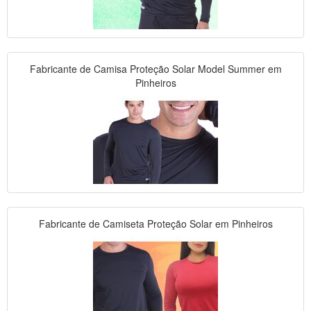
Fabricante de Camisa Proteção Solar Model Summer em
Pinheiros
Fabricante de Camiseta Proteção Solar em Pinheiros