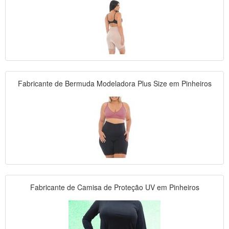
Fabricante de Bermuda Modeladora Plus Size em Pinheiros
Fabricante de Camisa de Proteção UV em Pinheiros