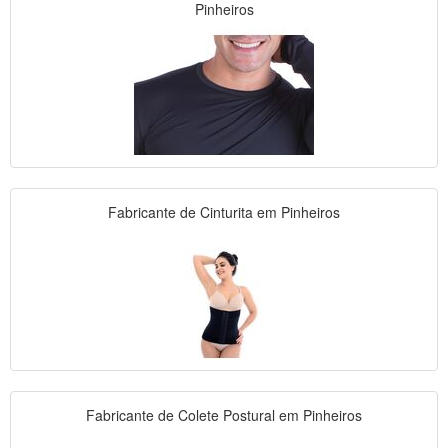
Pinheiros
Fabricante de Cinturita em Pinheiros
Fabricante de Colete Postural em Pinheiros