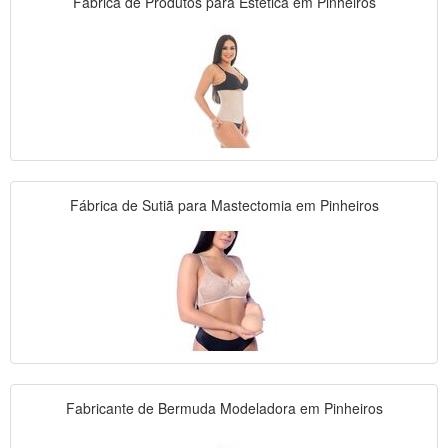
Fábrica de Produtos para Estética em Pinheiros
Fábrica de Sutiã para Mastectomia em Pinheiros
Fabricante de Bermuda Modeladora em Pinheiros