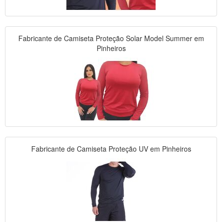
Fabricante de Camiseta Proteção Solar Model Summer em
Pinheiros
Fabricante de Camiseta Proteção UV em Pinheiros