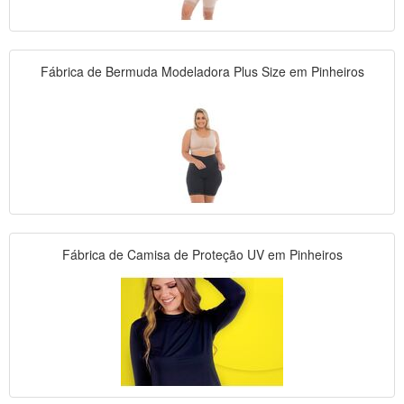
Fábrica de Bermuda Modeladora Plus Size em Pinheiros
Fábrica de Camisa de Proteção UV em Pinheiros