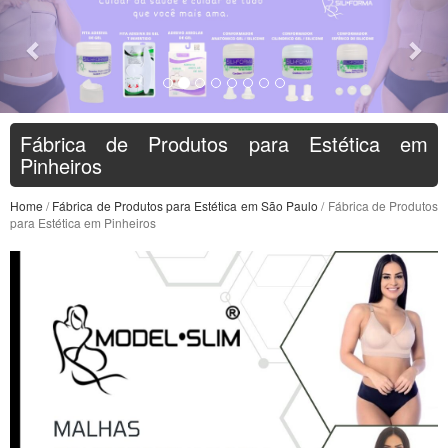
Fábrica de Produtos para Estética em
Pinheiros
Home
/
Fábrica de Produtos para Estética em São Paulo
/ Fábrica de Produtos
para Estética em Pinheiros