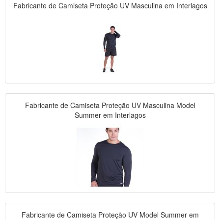
Fabricante de Camiseta Proteção UV Masculina em Interlagos
Fabricante de Camiseta Proteção UV Masculina Model
Summer em Interlagos
Fabricante de Camiseta Proteção UV Model Summer em