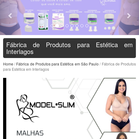
Fábrica de Produtos para Estética em
Interlagos
Home
/
Fábrica de Produtos para Estética em São Paulo
/ Fábrica de Produtos
para Estética em Interlagos