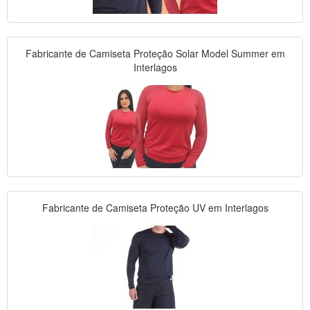
Fabricante de Camiseta Proteção Solar Model Summer em
Interlagos
Fabricante de Camiseta Proteção UV em Interlagos