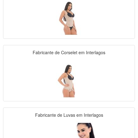
Fabricante de Corselet em Interlagos
Fabricante de Luvas em Interlagos