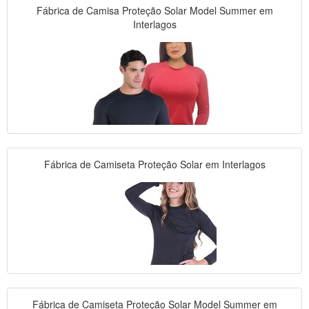
Fábrica de Camisa Proteção Solar Model Summer em
Interlagos
Fábrica de Camiseta Proteção Solar em Interlagos
Fábrica de Camiseta Proteção Solar Model Summer em