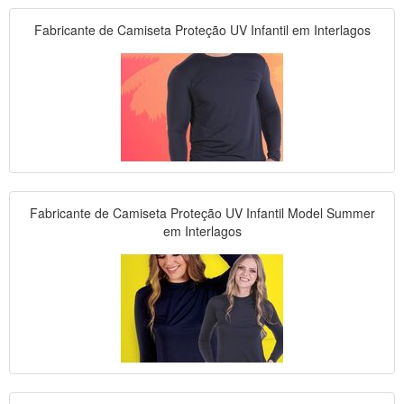
Fabricante de Camiseta Proteção UV Infantil em Interlagos
Fabricante de Camiseta Proteção UV Infantil Model Summer
em Interlagos