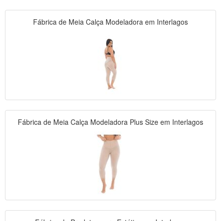
Fábrica de Meia Calça Modeladora em Interlagos
Fábrica de Meia Calça Modeladora Plus Size em Interlagos