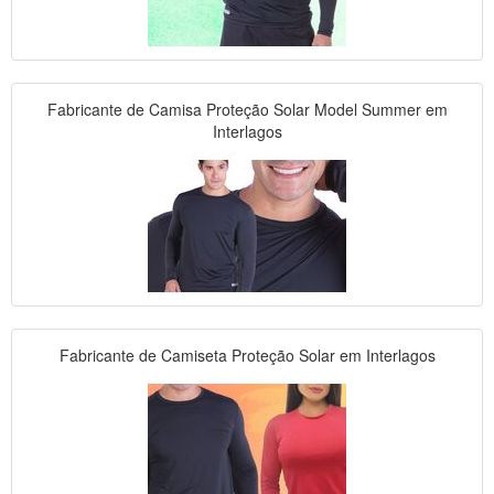
Fabricante de Camisa Proteção Solar Model Summer em
Interlagos
Fabricante de Camiseta Proteção Solar em Interlagos