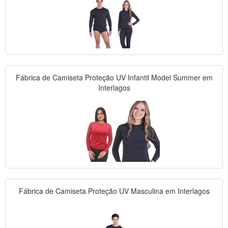
Fábrica de Camiseta Proteção UV Infantil Model Summer em
Interlagos
Fábrica de Camiseta Proteção UV Masculina em Interlagos